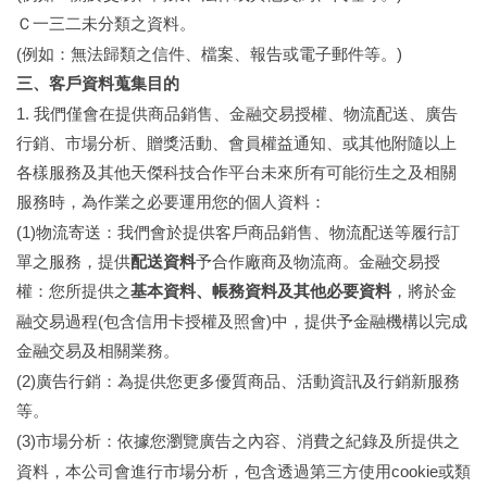
Ｃ一三二
未分類之資料。
(
)
例如：無法歸類之信件、檔案、報告或電子郵件等。
三、客戶資料蒐集目的
1.
我們僅會在提供商品銷售、金融交易授權、物流配送、廣告
行銷、市場分析、
贈獎活動、
會員權益通知、或其他附隨以上
各樣服務及其他
天傑科技合作
平台未來所有可能衍生之及相關
服務時，為作業之必要運用您的個人資料：
(1)
物流寄送：我們會於提供客戶商品銷售、物流配送等履行訂
單之服務，提供
配送資料
予合作廠商及物流商。金融交易授
權：您所提供之
基本資料、帳務資料及其他必要資料
，將於金
(
)
融交易過程
包含信用卡授權及照會
中，提供予金融機構以完成
金融交易及相關業務。
(2)
廣告行銷：為提供您更多優質商品、活動資訊及行銷新服務
等。
(3)
市場分析：依據您瀏覽廣告之內容、消費之紀錄及所提供之
cookie
資料，本公司會進行市場分析，包含透過第三方使用
或類