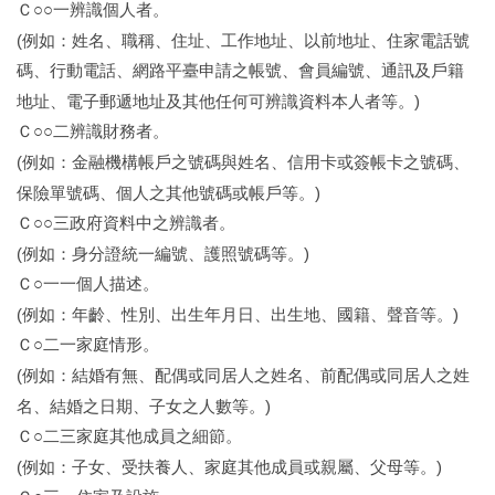
Ｃ○○一
辨識個人者。
(
例如：姓名、職稱、住址、工作地址、以前地址、住家電話號
碼、行動電話、網路平臺申請之帳號、會員編號、通訊及戶籍
)
地址、電子郵遞地址及其他任何可辨識資料本人者等。
Ｃ○○二
辨識財務者。
(
例如：金融機構帳戶之號碼與姓名、信用卡或簽帳卡之號碼、
)
保險單號碼、個人之其他號碼或帳戶等。
Ｃ○○三
政府資料中之辨識者。
(
)
例如：身分證統一編號、護照號碼等。
Ｃ○一一
個人描述。
(
)
例如：年齡、性別、出生年月日、出生地、國籍、聲音等。
Ｃ○二一
家庭情形。
(
例如：結婚有無、配偶或同居人之姓名、前配偶或同居人之姓
)
名、結婚之日期、子女之人數等。
Ｃ○二三
家庭其他成員之細節。
(
)
例如：子女、受扶養人、家庭其他成員或親屬、父母等。