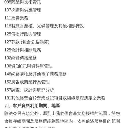
098
商業與技術資訊
107
採購與供應管理
111
票券業務
118
智慧財產權、光碟管理及其他相關行政
125
傳播行政與管理
127
(
)
募款
包含公益勸募
129
會計與相關服務
132
經營傳播業務
136
(
)
資
通
訊與資料庫管理
148
網路購物及其他電子商務服務
152
廣告或商業行為管理
157
調查、統計與研究分析
181
其他經營合於營業登記項目或組織章程所定之業務
四、客戶資料利用期間、地區
除法令另有規定外，原則上我們僅會基於您授權的範圍，於您
會員存續期間及服務所能到達地區內，依照前述服務目的範圍