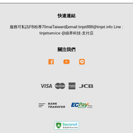
快速連結
服務可私訊FB粉專70maiTaiwan或email:tinjet888@tinjet.info Line :
tinjetservice @綠界科技-支付店
關注我們
Facebook
YouTube
Line
Visa
Master
American
JCB
Express