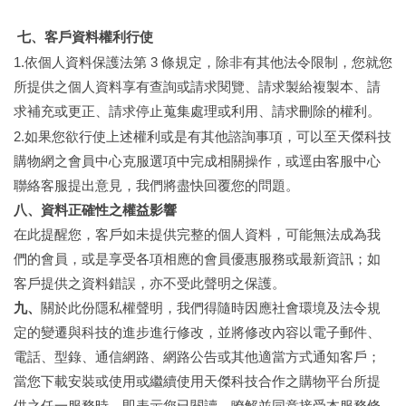
七、客戶資料權利行使
1.
3
依個人資料保護法第
條規定，除非有其他法令限制，您就您
所提供之個人資料享有查詢或請求閱覽、請求製給複製本、請
求補充或更正、請求停止蒐集處理或利用、請求刪除的權利。
2.
如果您欲行使上述權利或是有其他諮詢事項，可以至
天傑科技
購物網之會員中心克服選項中完成相關操作，或逕由客服中心
聯絡客服提出意見，我們將盡快回覆您的問題。
八、資料正確性之權益影響
在此提醒您，客戶如未提供完整的個人資料，可能無法成為我
們的會員，或是享受各項相應的會員優惠服務或最新資訊；如
客戶提供之資料錯誤，亦不受此聲明之保護。
九、
關於此份隱私權聲明，我們得隨時因應社會環境及法令規
定的變遷與科技的進步進行修改，並將修改內容以電子郵件、
電話、型錄、通信網路、網路公告或其他適當方式通知客戶；
當您下載安裝或使用或繼續使用
天傑科技合作之
購物平台所提
供之任一服務時，即表示您已閱讀、瞭解並同意接受本服務條