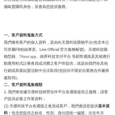
備歐盟國民身份，並會為您提供服務
。
一、客戶資料蒐集方式
(
我們擁有客戶的個人資料，是由向
天傑科技
購物平台
包含本公
FB
Line Official
)
司所屬
粉絲專頁
、
官方服務帳號
、
天傑科技
購
物型錄、70mai app、綠界科技支付平台 等銷售通路及其相應行
動應用程式註冊會員或消費之客戶所提供，或是由我們在其他
(
行銷或異業結盟活動中合法取得
包括但不限於自業務合作廠商
)
處取得
。
二、客戶資料蒐集種類
1.
我們會依據
天傑科技經營合作
平台各通路提供之服務，請客
戶提供必要之作業資料：
(1)
天傑科技
平台各通路之會員或客戶，我們會請您提供
基本資
料：
包含您提供之姓名、性別、身分證統一編號、出生年月