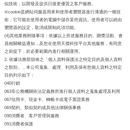
似技術，以開發及提供日後更優質之客戶服務。
cookie
※
是網站伺服器用來和使用者瀏覽器進行溝通的一種技
術，它可能在使用者的電腦中儲存某些資訊。使用者可以經由
瀏覽器的設定，取消或限制此項功能。
(4)
其他業務附隨事項：依據以上所述服務目的、贈獎活動、會
員相關權益通知，及您在使用
天傑科技
平台其他服務，有同意
之前提下，於必要範圍內進行相關運用。
2.
依據法務部頒佈之「個人資料保護法之特定目的及個人資料
之類別」，本公司蒐集、處理、利用及保有您個人資料之特定
目的列示如下：
040
行銷
063
非公務機關依法定義務所進行個人資料之蒐集處理及利用
067
信用卡、現金卡、轉帳卡或電子票證業務
069
契約、類似契約或其他法律關係事務
090
消費者、客戶管理與服務
091
消費者保護