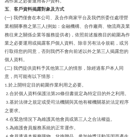
為作業之必要運用客戶資料。
五
、
客戶資料揭露對象及方式
(
)
一
我們僅會在本公司、及合作商家平台及我們所委任處理營
(
業相關事務之第三人
例如：金融機構、合作廠商、物流商及業
)
務往來之關係企業等服務提供者
，依照前述服務目的範圍為作
業之必要運用或揭露客戶個人資料。除非另有法令規範，或另
行取得您的同意，否則我們不會向前述以外之第三人揭露您的
個人資料。
(
)
二
我們提供資料予其他第三人的情形，除經過客戶本人同
意，尚可能有以下情形：
於上開特定目的範圍作業利用之必要。
1.
合於個人資料保護法第
條但書規定為特定目的外之利用。
2.
20
基於法律之規定或受司法機關與其他有權機關基於法定程序
3.
之要求。
在緊急情況下為維護其他會員或第三人之合法權益。
4.
為維護會員服務系統的正常運作。
5.
會員透過本服務購物、兌換贈品、參加抽獎活動等因而產生
6.