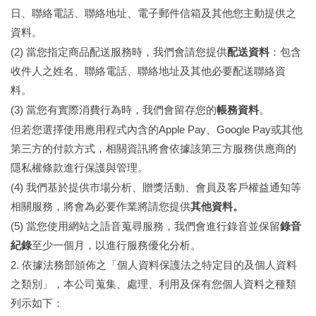
日、聯絡電話、聯絡地址、電子郵件信箱及其他您主動提供之
資料。
(2)
當您指定商品配送服務時，我們會請您提供
配送資料
：包含
收件人之姓名、聯絡電話、聯絡地址及其他必要配送聯絡資
料。
(3)
當您有實際消費行為時，我們會留存您的
帳務資料
。
Apple Pay
Google Pay
但若您選擇使用應用程式內含的
、
或其他
第三方的付款方式，相關資訊將會依據該第三方服務供應商的
隱私權條款進行保護與管理。
(4)
我們基於提供市場分析、贈獎活動、會員及客戶權益通知等
相關服務，將會為必要作業將請您提供
其他資料。
(5)
當您使用網站之語音蒐尋服務，我們會進行錄音並保留
錄音
紀錄
至少一個月，以進行服務優化分析。
2.
依據法務部頒佈之「個人資料保護法之特定目的及個人資料
之類別」，本公司蒐集、處理、利用及保有您個人資料之種類
列示如下：