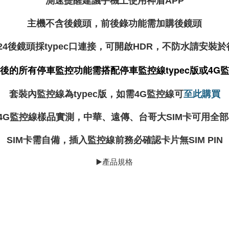
測速提醒建議手機上使用神盾APP
主機不含後鏡頭，前後錄功能需加購後鏡頭
24後鏡頭採typec口連接，可開啟HDR，不防水請安裝
後的所有停車監控功能需搭配停車監控線typec版或4G
套裝內監控線為typec版，如需4G監控線可
至此購買
4G監控線樣品實測，中華、遠傳、台哥大SIM卡可用全部
SIM卡需自備，插入監控線前務必確認卡片無SIM PIN
▶️產品規格