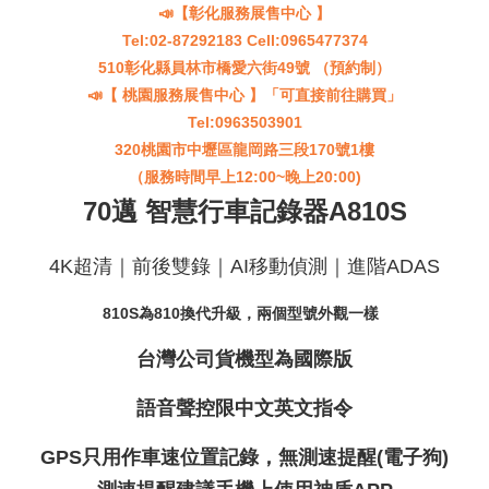
📣【彰化服務展售中心 】
Tel:02-87292183 Cell:0965477374
510彰化縣員林市橋愛六街49號 （預約制）
📣【 桃園服務展售中心 】「可直接前往購買」
Tel:0963503901
320桃園市中壢區龍岡路三段170號1樓
（服務時間早上12:00~晚上20:00)
70邁 智慧行車記錄器A810S
4K超清｜
前後雙錄
｜AI移動偵測｜進階ADAS
810S為810換代升級，兩個型號外觀一樣
台灣公司貨機型為國際版
語音聲控限中文英文指令
GPS只用作車速位置記錄，無測速提醒(電子狗)