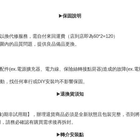
▶️
保固說明
換代修服務，需自付來回運費（店到店即為60*2=120）
圍內的品質問題，提供良品備品更換。
(ex.電源擴充器、電力線、保險絲轉接點菸器)造成的故障(ex.
動，找任何車行或DIY安裝均不影響保固。
▶️
退換貨須知
猶豫)期非試用期】，辦理退貨商品必須是全新狀態且包裝完整，否則
用，請務必確認有購買需求後再拆封。
▶️
轉介安裝點