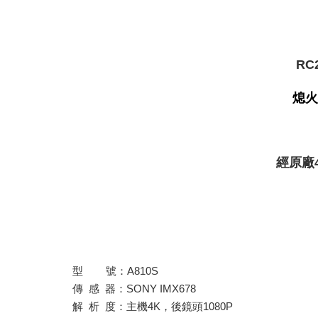
RC
熄火
經原廠
型 號：A810S
傳 感 器：SONY IMX678
解 析 度：主機4K，後鏡頭1080P