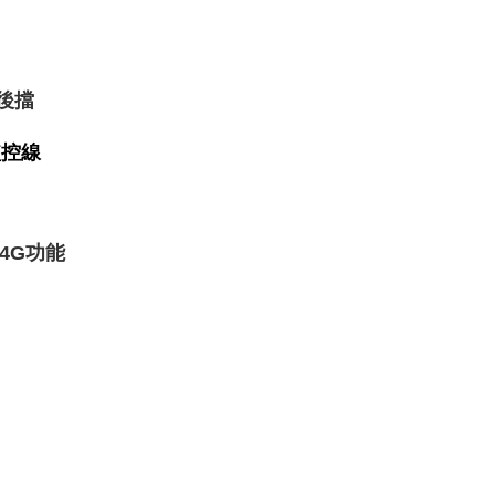
於後擋
監控線
4G功能