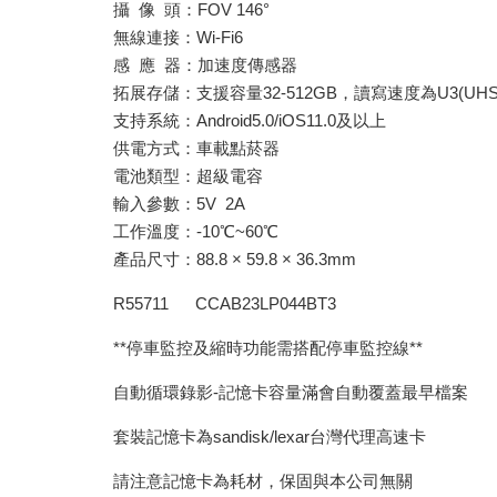
攝 像 頭：FOV 146°
無線連接：Wi-Fi6
感 應 器：加速度傳感器
拓展存儲：支援容量32-512GB，讀寫速度為U3(UHS-
支持系統：Android5.0/iOS11.0及以上
供電方式：車載點菸器
電池類型：超級電容
輸入參數：5V 2A
工作溫度：-10℃~60℃
產品尺寸：88.8 × 59.8 × 36.3mm
R55711
CCAB23LP044BT3
**停車監控及縮時功能需搭配停車監控線**
自動循環錄影-記憶卡容量滿會自動覆蓋最早檔案
套裝記憶卡為sandisk/lexar台灣代理高速卡
請注意記憶卡為耗材，保固與本公司無關