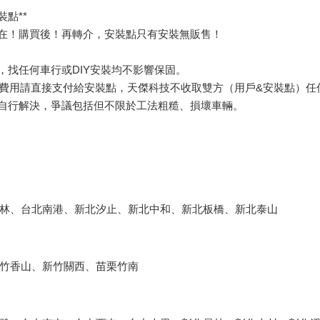
點**
會在！購買後！再轉介，安裝點只有安裝無販售！
，找任何車行或DIY安裝均不影響保固。
0，費用請直接支付給安裝點，天傑科技不收取雙方（用戶&安裝點）任
方自行解決，爭議包括但不限於工法粗糙、損壞車輛。
林、台北南港、新北汐止、新北中和、新北板橋、新北泰山
竹香山、新竹關西、苗栗竹南