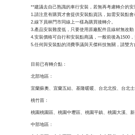
**建議去自己熟識的車行安裝，若無再考慮轉介的安裝
1.請注意有購買才會提供安裝點資訊，如需安裝點
2.線下員林門市同線上一樣為購買後轉介。
3.產品安裝難度低，只要使用原廠配件且線材無改動
4.安裝價格可自行和安裝點商議，一般前後為150
5.任何與安裝點的消費爭議與天傑科技無關，請雙
目前已有轉介點：
北部地區：
宜蘭蘇奧、宜蘭五結、基隆暖暖、台北北投、台北士
桃竹苗：
桃園桃園區、桃園中壢區、桃園平鎮、桃園大溪、新
中部地區：