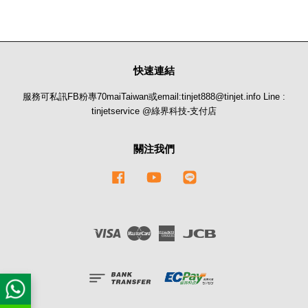
快速連結
服務可私訊FB粉專70maiTaiwan或email:tinjet888@tinjet.info Line :
tinjetservice @綠界科技-支付店
關注我們
Facebook
YouTube
Line
Visa
Master
American
JCB
Express